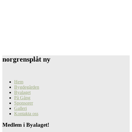
norgrensplåt ny
Hem
Bygdegården
Byalaget
På Gång
Sponsorer
Galleri
Kontakta oss
Medlem i Byalaget!