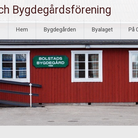
och Bygdegårdsförening
Skip to content
Hem
Bygdegården
Byalaget
På 