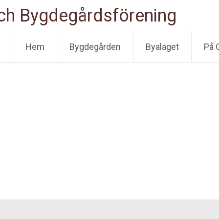
och Bygdegårdsförening
Skip to content
Hem
Bygdegården
Byalaget
På 